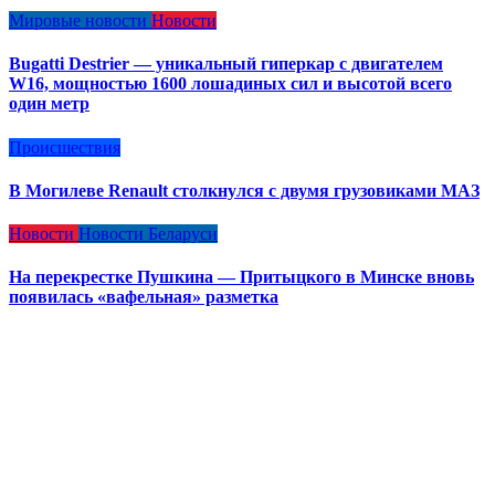
Мировые новости
Новости
Bugatti Destrier — уникальный гиперкар с двигателем
W16, мощностью 1600 лошадиных сил и высотой всего
один метр
Происшествия
В Могилеве Renault столкнулся с двумя грузовиками МАЗ
Новости
Новости Беларуси
На перекрестке Пушкина — Притыцкого в Минске вновь
появилась «вафельная» разметка