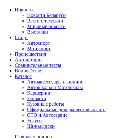
Авторулевой
Сайт про автомобили
Новости
Новости Беларуси
Вести с таможни
Мировые новости
Выставки
Спорт
Автоспорт
Мотоспорт
Происшествия
Автоистория
Сравнительные тесты
Вопрос/ответ
Каталог
Автоакcессуары и тюнинг
Автошколы и Мотошколы
Каршеринг
Запчасти
Кузовные работы
Официальные дилеры легковых авто
СТО и Автосервис
Услуги
Шины/диски
Главная
»
прицеп