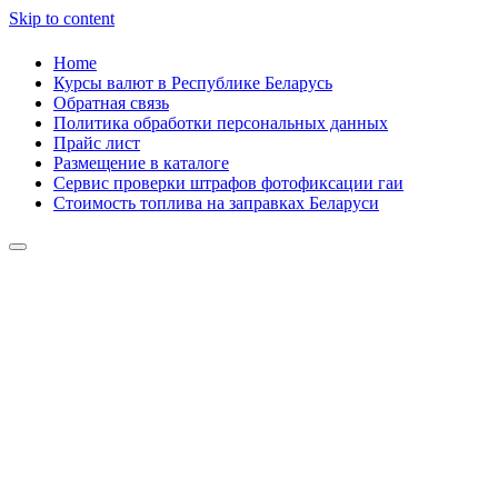
Skip to content
Home
Курсы валют в Республике Беларусь
Обратная связь
Политика обработки персональных данных
Прайс лист
Размещение в каталоге
Сервис проверки штрафов фотофиксации гаи
Стоимость топлива на заправках Беларуси
Авторулевой
Сайт про автомобили