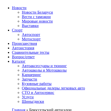
Авторулевой
Сайт про автомобили
Новости
Новости Беларуси
Вести с таможни
Мировые новости
Выставки
Спорт
Автоспорт
Мотоспорт
Происшествия
Автоистория
Сравнительные тесты
Вопрос/ответ
Каталог
Автоакcессуары и тюнинг
Автошколы и Мотошколы
Каршеринг
Запчасти
Кузовные работы
Официальные дилеры легковых авто
СТО и Автосервис
Услуги
Шины/диски
Главная
»
Брюссельский автосалон