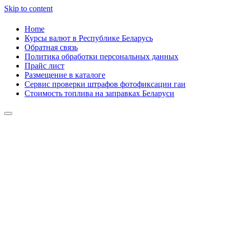
Skip to content
Home
Курсы валют в Республике Беларусь
Обратная связь
Политика обработки персональных данных
Прайс лист
Размещение в каталоге
Сервис проверки штрафов фотофиксации гаи
Стоимость топлива на заправках Беларуси
Авторулевой
Сайт про автомобили