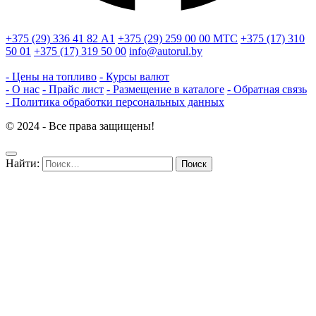
+375 (29) 336 41 82
А1
+375 (29) 259 00 00
МТС
+375 (17) 310
50 01
+375 (17) 319 50 00
info@autorul.by
- Цены на топливо
- Курсы валют
- О нас
- Прайс лист
- Размещение в каталоге
- Обратная связь
- Политика обработки персональных данных
© 2024 - Все права защищены!
Найти: