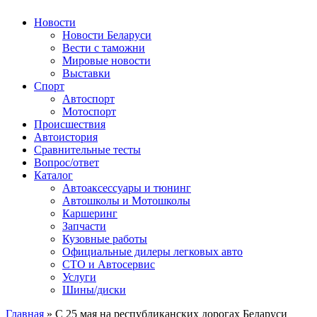
Авторулевой
Сайт про автомобили
Новости
Новости Беларуси
Вести с таможни
Мировые новости
Выставки
Спорт
Автоспорт
Мотоспорт
Происшествия
Автоистория
Сравнительные тесты
Вопрос/ответ
Каталог
Автоакcессуары и тюнинг
Автошколы и Мотошколы
Каршеринг
Запчасти
Кузовные работы
Официальные дилеры легковых авто
СТО и Автосервис
Услуги
Шины/диски
Главная
»
С 25 мая на республиканских дорогах Беларуси