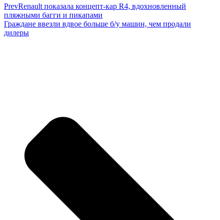
Prev
Renault показала концепт-кар R4, вдохновленный
пляжными багги и пикапами
Граждане ввезли вдвое больше б/у машин, чем продали
дилеры