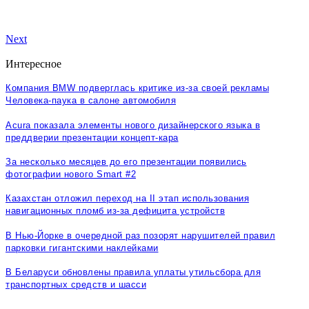
Next
Интересное
Компания BMW подверглась критике из-за своей рекламы
Человека-паука в салоне автомобиля
Acura показала элементы нового дизайнерского языка в
преддверии презентации концепт-кара
За несколько месяцев до его презентации появились
фотографии нового Smart #2
Казахстан отложил переход на II этап использования
навигационных пломб из-за дефицита устройств
В Нью-Йорке в очередной раз позорят нарушителей правил
парковки гигантскими наклейками
В Беларуси обновлены правила уплаты утильсбора для
транспортных средств и шасси