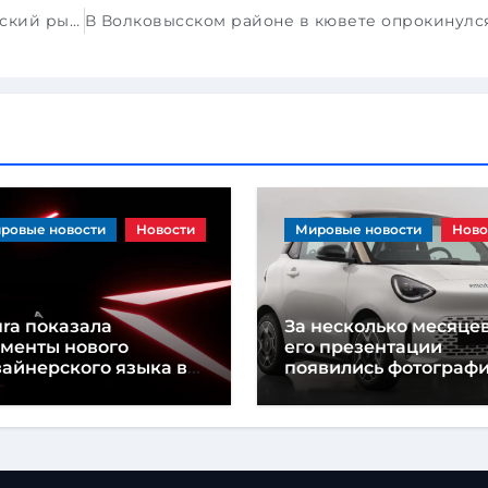
Компания Stellantis выводит на европейский рынок китайскую марку Voyah
ровые новости
Новости
Мировые новости
Ново
ra показала
За несколько месяцев
ементы нового
его презентации
айнерского языка в
появились фотограф
еддверии
нового Smart #2
езентации концепт-
ра