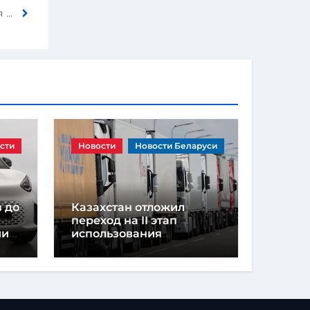
В Волковысском районе в кювете опрокинулся BMW. Водитель погиб
сти
Новости
Новости Беларуси
 до
Казахстан отложил
переход на II этап
ии
использования
навигационных пломб
из-за дефицита
устройств