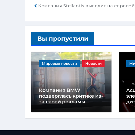
Вы пропустили
Мировые новости
Новости
Ми
Компания BMW
Acu
подверглась критике из-
эл
за своей рекламы
диз
Человека-паука в салоне
пр
автомобиля
пр
ка