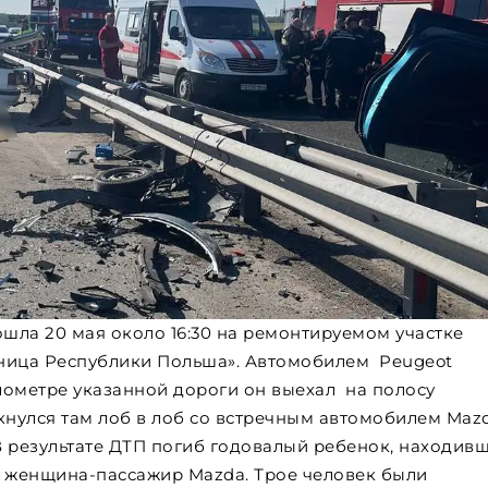
шла 20 мая около 16:30 на ремонтируемом участке
аница Республики Польша». Автомобилем Peugeot
илометре указанной дороги он выехал на полосу
кнулся там лоб в лоб со встречным автомобилем Mazd
В результате ДТП погиб годовалый ребенок, находив
яя женщина-пассажир Mazda. Трое человек были