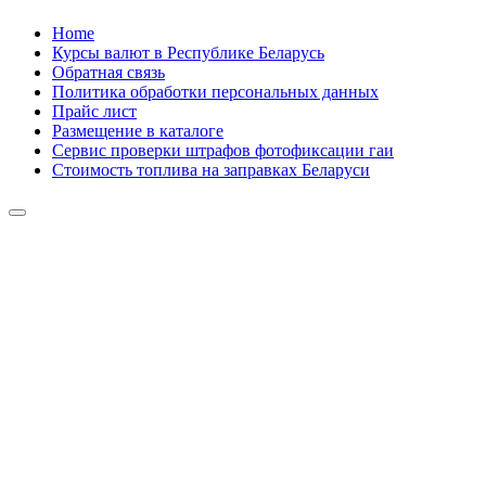
Home
Курсы валют в Республике Беларусь
Обратная связь
Политика обработки персональных данных
Прайс лист
Размещение в каталоге
Сервис проверки штрафов фотофиксации гаи
Стоимость топлива на заправках Беларуси
Авторулевой
Сайт про автомобили
Авторулевой