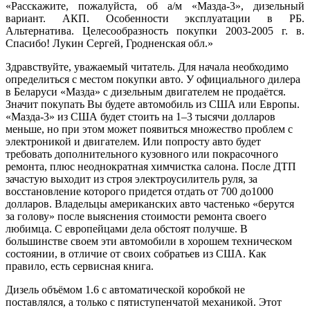
«Расскажите, пожалуйста, об а/м «Мазда-3», дизельный
вариант. АКП. Особенности эксплуатации в РБ.
Альтернатива. Целесообразность покупки 2003-2005 г. в.
Спасибо! Лукин Сергей, Гродненская обл.»
Здравствуйте, уважаемый читатель. Для начала необходимо
определиться с местом покупки авто. У официального дилера
в Беларуси «Мазда» с дизельным двигателем не продаётся.
Значит покупать Вы будете автомобиль из США или Европы.
«Мазда-3» из США будет стоить на 1–3 тысячи долларов
меньше, но при этом может появиться множество проблем с
электроникой и двигателем. Или попросту авто будет
требовать дополнительного кузовного или покрасочного
ремонта, плюс неоднократная химчистка салона. После ДТП
зачастую выходит из строя электроусилитель руля, за
восстановление которого придется отдать от 700 до1000
долларов. Владельцы американских авто частенько «берутся
за голову» после выяснения стоимости ремонта своего
любимца. С европейцами дела обстоят получше. В
большинстве своем эти автомобили в хорошем техническом
состоянии, в отличие от своих собратьев из США. Как
правило, есть сервисная книга.
Дизель объёмом 1.6 с автоматической коробкой не
поставлялся, а только с пятиступенчатой механикой. Этот