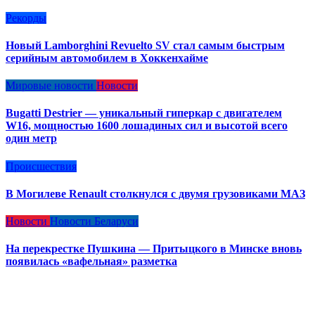
Рекорды
Новый Lamborghini Revuelto SV стал самым быстрым
серийным автомобилем в Хоккенхайме
Мировые новости
Новости
Bugatti Destrier — уникальный гиперкар с двигателем
W16, мощностью 1600 лошадиных сил и высотой всего
один метр
Происшествия
В Могилеве Renault столкнулся с двумя грузовиками МАЗ
Новости
Новости Беларуси
На перекрестке Пушкина — Притыцкого в Минске вновь
появилась «вафельная» разметка