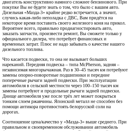
двигатель конструктивно намного сложнее бензинового. При
покупке Вы не будете знать о том, что было с вашим авто.
Дизельная «Мазда-3» крайне редко встречается, а значит,
случись какая-либо неполадка с ДВС, Вам придётся на
некоторое время поставить своего железного коня на прикол.
Вероятнее всего, правильно продиагностировать авто,
заказать запчасти, произвести ремонт, Вы сможете только у
официального дилера, что потребует финансовых и
временных затрат. Плюс не надо забывать о качестве нашего
дизельного топлива.
Что касается подвески, то она не вызывает больших
нареканий. Передняя подвеска – типа McPherson, задняя –
независимая многорычажная. Раз в 30–45 тысяч км потребуют
замены опорно-поворотные подшипники и передние
поперечные рычаги задней подвески. При эксплуатации
автомобиля в сельской местности через 100–150 тысяч км
замены потребуют и продольные рычаги задней подвески.
Днище автомобиля уже после трёх лет может покрыться
тонким слоем ржавчины. Японский металл не способен без
помощи антикора противостоять белорусской соли на
дорогах.
Соотношение цена/качество у «Мазда-3» выше среднего. При
правильном и своевременном обслуживании автомобиль