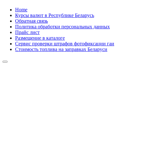
Skip
Home
to
Курсы валют в Республике Беларусь
content
Обратная связь
Политика обработки персональных данных
Прайс лист
Размещение в каталоге
Сервис проверки штрафов фотофиксации гаи
Стоимость топлива на заправках Беларуси
Авторулевой
Сайт про автомобили
Авторулевой