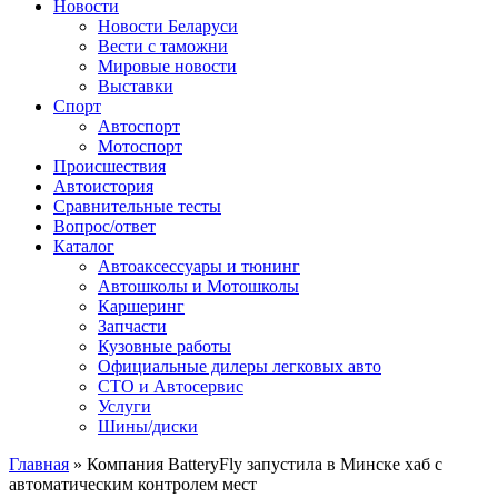
Сайт про автомобили
Новости
Новости Беларуси
Вести с таможни
Мировые новости
Выставки
Спорт
Автоспорт
Мотоспорт
Происшествия
Автоистория
Сравнительные тесты
Вопрос/ответ
Каталог
Автоакcессуары и тюнинг
Автошколы и Мотошколы
Каршеринг
Запчасти
Кузовные работы
Официальные дилеры легковых авто
СТО и Автосервис
Услуги
Шины/диски
Главная
»
Компания BatteryFly запустила в Минске хаб с
автоматическим контролем мест