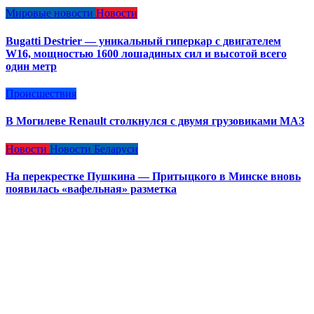
Мировые новости
Новости
Bugatti Destrier — уникальный гиперкар с двигателем
W16, мощностью 1600 лошадиных сил и высотой всего
один метр
Происшествия
В Могилеве Renault столкнулся с двумя грузовиками МАЗ
Новости
Новости Беларуси
На перекрестке Пушкина — Притыцкого в Минске вновь
появилась «вафельная» разметка