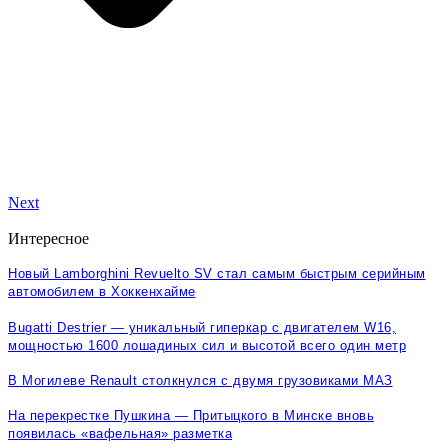
Next
Интересное
Новый Lamborghini Revuelto SV стал самым быстрым серийным
автомобилем в Хоккенхайме
Bugatti Destrier — уникальный гиперкар с двигателем W16,
мощностью 1600 лошадиных сил и высотой всего один метр
В Могилеве Renault столкнулся с двумя грузовиками МАЗ
На перекрестке Пушкина — Притыцкого в Минске вновь
появилась «вафельная» разметка