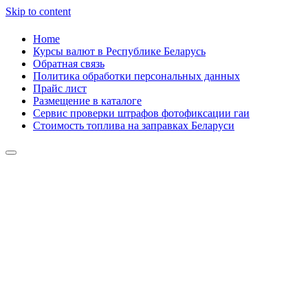
Skip to content
Home
Курсы валют в Республике Беларусь
Обратная связь
Политика обработки персональных данных
Прайс лист
Размещение в каталоге
Сервис проверки штрафов фотофиксации гаи
Стоимость топлива на заправках Беларуси
Авторулевой
Сайт про автомобили