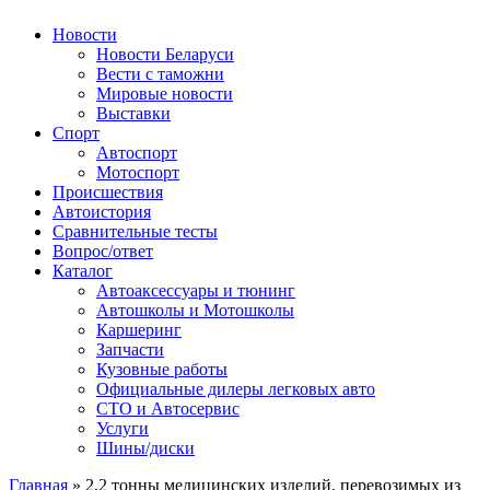
Авторулевой
Сайт про автомобили
Новости
Новости Беларуси
Вести с таможни
Мировые новости
Выставки
Спорт
Автоспорт
Мотоспорт
Происшествия
Автоистория
Сравнительные тесты
Вопрос/ответ
Каталог
Автоакcессуары и тюнинг
Автошколы и Мотошколы
Каршеринг
Запчасти
Кузовные работы
Официальные дилеры легковых авто
СТО и Автосервис
Услуги
Шины/диски
Главная
»
2,2 тонны медицинских изделий, перевозимых из