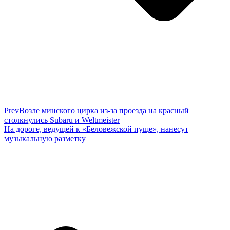
Prev
Возле минского цирка из-за проезда на красный
столкнулись Subaru и Weltmeister
На дороге, ведущей к «Беловежской пуще», нанесут
музыкальную разметку